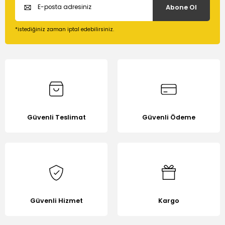
Abone Ol
Ürün açıklamasında eksik bilgiler bulunuyor.
Ürün bilgilerinde hatalar bulunuyor.
*istediğiniz zaman iptal edebilirsiniz.
Ürün fiyatı diğer sitelerden daha pahalı.
Bu ürüne benzer farklı alternatifler olmalı.
Güvenli Teslimat
Güvenli Ödeme
Gönder
Güvenli Hizmet
Kargo