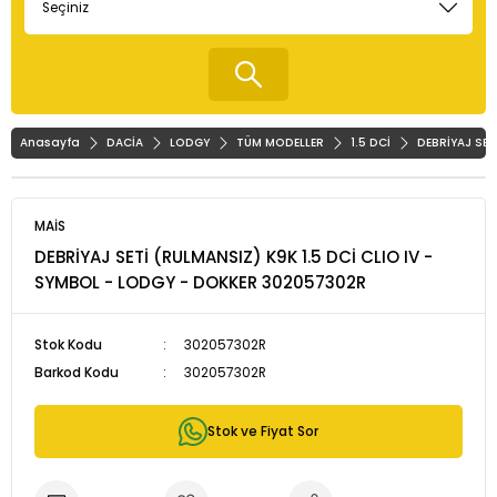
Anasayfa
DACİA
LODGY
TÜM MODELLER
1.5 DCİ
DEBRİYAJ SET
MAİS
DEBRİYAJ SETİ (RULMANSIZ) K9K 1.5 DCİ CLIO IV -
SYMBOL - LODGY - DOKKER 302057302R
Stok Kodu
302057302R
Barkod Kodu
302057302R
Stok ve Fiyat Sor