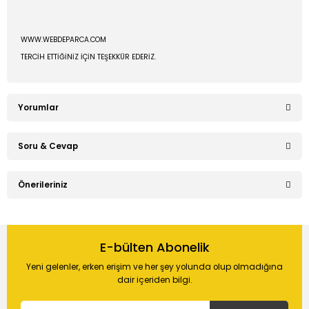
WWW.WEBDEPARCA.COM
TERCİH ETTİĞİNİZ İÇİN TEŞEKKÜR EDERİZ.
Yorumlar
Soru & Cevap
Bu ürüne ilk yorumu siz yapın!
Önerileriniz
Ürün hakkında henüz soru sorulmamış.
Yorum Yaz
Bu ürünün fiyat bilgisi, resim, ürün açıklamalarında ve diğer
konularda yetersiz gördüğünüz noktaları öneri formunu
E-bülten Abonelik
Soru Sor
kullanarak tarafımıza iletebilirsiniz.
Yeni gelenler, erken erişim ve her şey yolunda olup olmadığına
Görüş ve önerileriniz için teşekkür ederiz.
dair içeriden bilgi.
Ürün resmi kalitesiz, bozuk veya görüntülenemiyor.