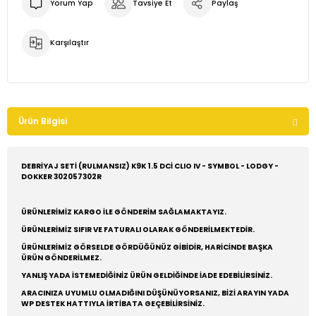
Yorum Yap
Tavsiye Et
Paylaş
Karşılaştır
Ürün Bilgisi
DEBRİYAJ SETİ (RULMANSIZ) K9K 1.5 DCİ CLIO IV - SYMBOL - LODGY -
DOKKER 302057302R
ÜRÜNLERİMİZ KARGO İLE GÖNDERİM SAĞLAMAKTAYIZ.
ÜRÜNLERİMİZ SIFIR VE FATURALI OLARAK GÖNDERİLMEKTEDİR.
ÜRÜNLERİMİZ GÖRSELDE GÖRDÜĞÜNÜZ GİBİDİR, HARİCİNDE BAŞKA
ÜRÜN GÖNDERİLMEZ.
YANLIŞ YADA İSTEMEDİĞİNİZ ÜRÜN GELDİĞİNDE İADE EDEBİLİRSİNİZ.
ARACINIZA UYUMLU OLMADIĞINI DÜŞÜNÜYORSANIZ, BİZİ ARAYIN YADA
WP DESTEK HATTIYLA İRTİBATA GEÇEBİLİRSİNİZ.