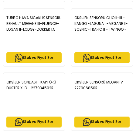
TURBO HAVA SICAKLIK SENSÖRÜ
OKSİJEN SENSÖRÜ CLIO II-III -
RENAULT MEGANE III-FLUENCE-
KANGO -LAGUNA II-MEGANE II-
LOGAN II-LODGY-DOKKER 1.5
SCENIC-TRAFIC II - TWİNGO -
K9K -8200946507
ESPACE - MAIS 7700107433
Stok ve Fiyat Sor
Stok ve Fiyat Sor
OKSİJEN SONDASI+ KAPTÖRÜ
OKSİJEN SENSÖRÜ MEGAN IV -
DUSTER XJD - 227934502R
227906850R
Stok ve Fiyat Sor
Stok ve Fiyat Sor