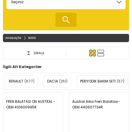
Anasayfa
MAİS
SIRALA
İlgili Alt Kategoriler
RENAULT
(677)
DACİA
(251)
PERİYODİK BAKIM SETİ
(57)
FREN BALATASI ON AUSTRAL -
Austral Arka Fren Balatası-
OEM 410600995R
OEM 440607734R