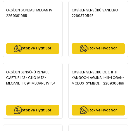
OKSİJEN SONDASI MEGAN IV -
OKSİJEN SENSÖRÜ SANDERO -
226939198R
226937054R
Stok ve Fiyat Sor
Stok ve Fiyat Sor
OKSİJEN SENSÖRÜ RENAULT
OKSIJEN SENSORU CLIO II-III-
CAPTUR I 13> CLIO IV 12>
KANGOO-LAGUNA II-III-LOGAN-
MEGANE III 09> MEGANE IV 15>
MODUS-SYMBOL - 226930618R
TALISMAN 15> MASTER II -
226932567R
Stok ve Fiyat Sor
Stok ve Fiyat Sor