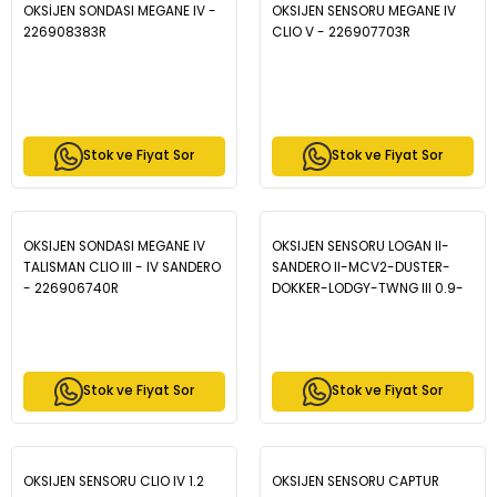
OKSİJEN SONDASI MEGANE IV -
OKSIJEN SENSORU MEGANE IV
226908383R
CLIO V - 226907703R
Stok ve Fiyat Sor
Stok ve Fiyat Sor
OKSIJEN SONDASI MEGANE IV
OKSIJEN SENSORU LOGAN II-
TALISMAN CLIO III - IV SANDERO
SANDERO II-MCV2-DUSTER-
- 226906740R
DOKKER-LODGY-TWNG III 0.9-
1.2 TCE - 226906393R
Stok ve Fiyat Sor
Stok ve Fiyat Sor
OKSIJEN SENSORU CLIO IV 1.2
OKSIJEN SENSORU CAPTUR