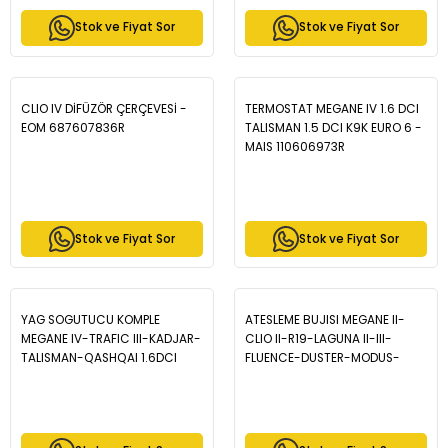
Stok ve Fiyat Sor
Stok ve Fiyat Sor
CLIO IV DİFÜZÖR ÇERÇEVESİ -
TERMOSTAT MEGANE IV 1.6 DCI
EOM 687607836R
TALISMAN 1.5 DCI K9K EURO 6 -
MAIS 110606973R
Stok ve Fiyat Sor
Stok ve Fiyat Sor
YAG SOGUTUCU KOMPLE
ATESLEME BUJISI MEGANE II-
MEGANE IV-TRAFIC III-KADJAR-
CLIO II-R19-LAGUNA II-III-
TALISMAN-QASHQAI 1.6DCI
FLUENCE-DUSTER-MODUS-
R9M - MAIS 152085078R
P106-P206-P306 ENJ. K4M-K4J
- MAIS 7700500155