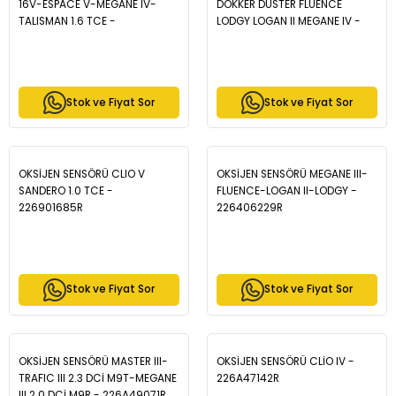
16V-ESPACE V-MEGANE IV-
DOKKER DUSTER FLUENCE
TALISMAN 1.6 TCE -
LODGY LOGAN II MEGANE IV -
226905987R
226901841R
Stok ve Fiyat Sor
Stok ve Fiyat Sor
OKSİJEN SENSÖRÜ CLIO V
OKSİJEN SENSÖRÜ MEGANE III-
SANDERO 1.0 TCE -
FLUENCE-LOGAN II-LODGY -
226901685R
226406229R
Stok ve Fiyat Sor
Stok ve Fiyat Sor
OKSİJEN SENSÖRÜ MASTER III-
OKSİJEN SENSÖRÜ CLİO IV -
TRAFIC III 2.3 DCİ M9T-MEGANE
226A47142R
III 2.0 DCİ M9R - 226A49071R