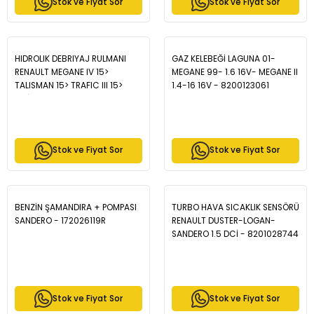
Stok ve Fiyat Sor
Stok ve Fiyat Sor
HIDROLIK DEBRIYAJ RULMANI
GAZ KELEBEĞİ LAGUNA 01-
RENAULT MEGANE IV 15>
MEGANE 99- 1.6 16V- MEGANE II
TALISMAN 15> TRAFIC III 15>
1.4-16 16V - 8200123061
MAİS 8200902784
(ADAPTÖRSÜZ)
Stok ve Fiyat Sor
Stok ve Fiyat Sor
BENZİN ŞAMANDIRA + POMPASI
TURBO HAVA SICAKLIK SENSÖRÜ
SANDERO - 172026119R
RENAULT DUSTER-LOGAN-
SANDERO 1.5 DCİ - 8201028744
Stok ve Fiyat Sor
Stok ve Fiyat Sor