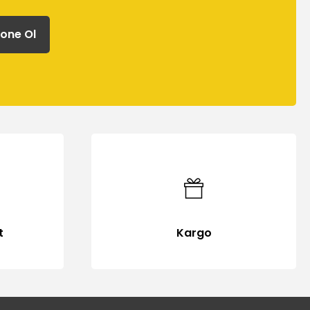
one Ol
t
Kargo