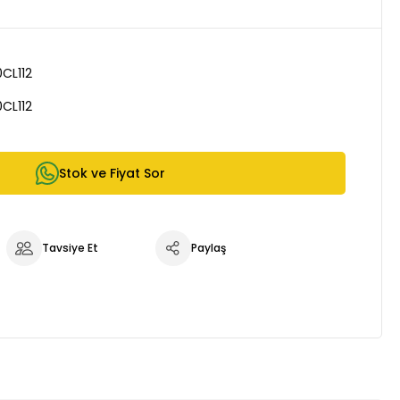
0CL112
0CL112
Stok ve Fiyat Sor
Tavsiye Et
Paylaş