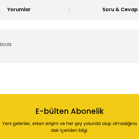
Yorumlar
Soru & Cevap
0CL112
 konularda yetersiz gördüğünüz noktaları öneri formunu kullanarak tarafı
Ürün hakkında henüz soru sorulmamış.
Bu ürüne ilk yorumu siz yapın!
E-bülten Abonelik
Yorum Yaz
Soru Sor
Yeni gelenler, erken erişim ve her şey yolunda olup olmadığına
dair içeriden bilgi.