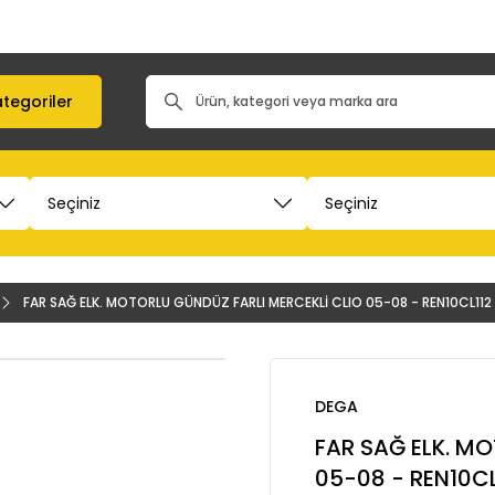
tegoriler
FAR SAĞ ELK. MOTORLU GÜNDÜZ FARLI MERCEKLİ CLIO 05-08 - REN10CL112
DEGA
FAR SAĞ ELK. M
05-08 - REN10CL