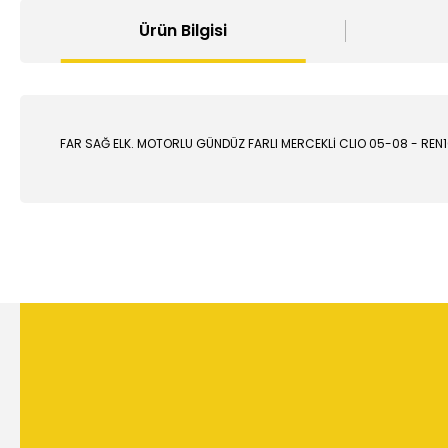
Ürün Bilgisi
FAR SAĞ ELK. MOTORLU GÜNDÜZ FARLI MERCEKLİ CLIO 05-08 - REN1
Bu ürünün fiyat bilgisi, resim, ürün açıklamalarında ve diğer
Görüş ve önerileriniz için teşekkür ederiz.
Ürün resmi kalitesiz, bozuk veya görüntülenemiyor.
Ürün açıklamasında eksik bilgiler bulunuyor.
Ürün bilgilerinde hatalar bulunuyor.
Ürün fiyatı diğer sitelerden daha pahalı.