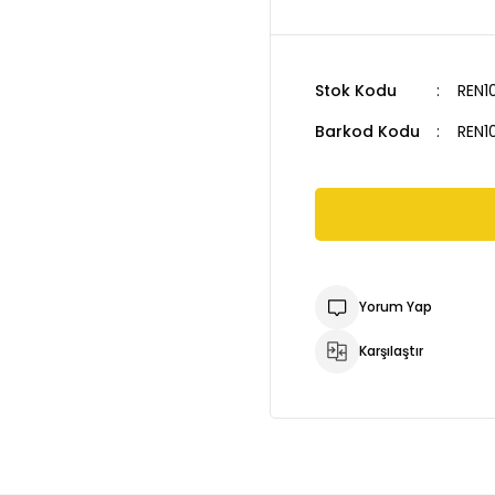
Stok Kodu
REN1
Barkod Kodu
REN1
Yorum Yap
Karşılaştır