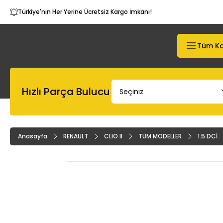
Türkiye'nin Her Yerine Ücretsiz Kargo İmkanı!
Tüm Ka
Hızlı Parça Bulucu
Anasayfa
RENAULT
CLIO II
TÜM MODELLER
1.5 DCİ