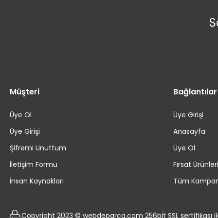
S
Müşteri
Bağlantılar
Üye Ol
Üye Girişi
Üye Girişi
Anasayfa
Şifremi Unuttum
Üye Ol
İletişim Formu
Fırsat Ürünler
İnsan Kaynakları
Tüm Kampan
Copyright 2023 © webdeparca.com 256bit SSL sertifikası i