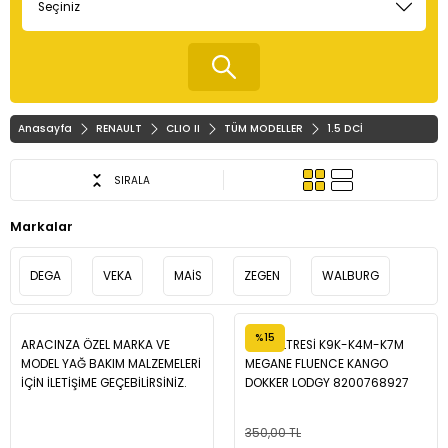
Anasayfa
RENAULT
CLIO II
TÜM MODELLER
1.5 DCİ
SIRALA
Markalar
DEGA
VEKA
MAİS
ZEGEN
WALBURG
%15
ARACINZA ÖZEL MARKA VE
YAĞ FİLTRESİ K9K-K4M-K7M
MODEL YAĞ BAKIM MALZEMELERİ
MEGANE FLUENCE KANGO
İÇİN İLETİŞİME GEÇEBİLİRSİNİZ.
DOKKER LODGY 8200768927
350,00 TL