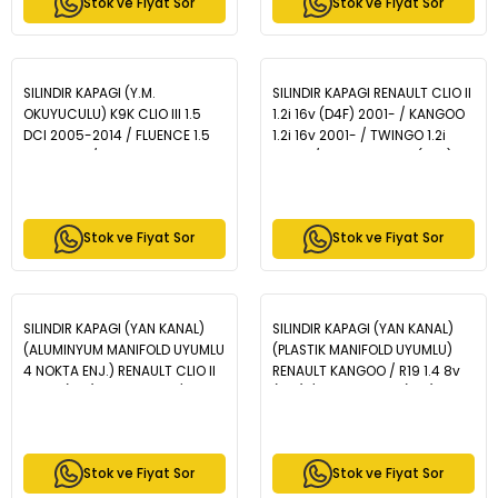
Stok ve Fiyat Sor
Stok ve Fiyat Sor
- BP1141-10
SILINDIR KAPAGI (Y.M.
SILINDIR KAPAGI RENAULT CLIO II
OKUYUCULU) K9K CLIO III 1.5
1.2i 16v (D4F) 2001- / KANGOO
DCI 2005-2014 / FLUENCE 1.5
1.2i 16v 2001- / TWINGO 1.2i
DCI 2010- / KANGOO 1.5 DCI
2001- / CLIO IV 1.2 16V (D4F)
2008- / MEGANE II 1.5 DCI
2012- - ZCH1051
2005-2010 / LAGUNA 1.5 DCI
2007-2015 / NISSAN QASHQAI
Stok ve Fiyat Sor
Stok ve Fiyat Sor
1.5 DCI - ZCH1154
SILINDIR KAPAGI (YAN KANAL)
SILINDIR KAPAGI (YAN KANAL)
(ALUMINYUM MANIFOLD UYUMLU
(PLASTIK MANIFOLD UYUMLU)
4 NOKTA ENJ.) RENAULT CLIO II
RENAULT KANGOO / R19 1.4 8v
1.4 8v (E7J) 1998-2005 /
(E7J) / CLIO II 1.4 8v (E7J)
KANGOO 1.4 8v (E7J) 1998-
1998-2008 - ZCH1034
2008 - ZCH1050
Stok ve Fiyat Sor
Stok ve Fiyat Sor