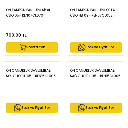
ÖN TAMPON PANJURU SİYAH
ÖN TAMPON PANJURU ORTA
CLIO 05- REN07CL070
CLIO HB 09- REN07CL052
700,00 TL
Stokta Yok
Stok ve Fiyat Sor
ÖN CAMURLUK DAVLUMBAZI
ÖN CAMURLUK DAVLUMBAZI
SOL CLIO 01-05 - REN15CL006
SAĞ CLIO 01-05 - REN15CL005
Stok ve Fiyat Sor
Stok ve Fiyat Sor