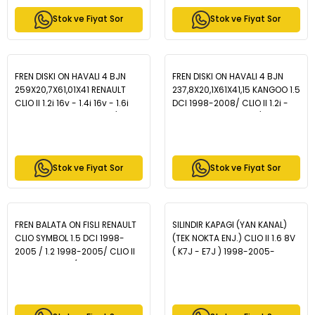
Stok ve Fiyat Sor
Stok ve Fiyat Sor
FREN DISKI ON HAVALI 4 BJN
FREN DISKI ON HAVALI 4 BJN
259X20,7X61,01X41 RENAULT
237,8X20,1X61X41,15 KANGOO 1.5
CLIO II 1.2i 16v - 1.4i 16v - 1.6i
DCI 1998-2008/ CLIO II 1.2i -
16v - 1.5 DCI 1998-2005/
1.4i - 1.6i 1998-2005 / SYMBOL
KANGOO 1.4 - 1.5 DCI - 1.9 D
II 1.4 - 1.5 DCI 2008-2012/
1998-2008/ MEGANE I 1.4i 16v
MEGANE I 1.4 16v 1996-2003/ R
1.6i 16v 1996-2003 - WBD1219
19 1.6 1998-2008 - WBD1216
Stok ve Fiyat Sor
Stok ve Fiyat Sor
FREN BALATA ON FISLI RENAULT
SILINDIR KAPAGI (YAN KANAL)
CLIO SYMBOL 1.5 DCI 1998-
(TEK NOKTA ENJ.) CLIO II 1.6 8V
2005 / 1.2 1998-2005/ CLIO II
( K7J - E7J ) 1998-2005-
1.2 1998-2005/ THALIA
ZCH1166
(LB0/1/2) 1.5 DCI 1998-2008 /
DACIA LOGAN 1.5 DCI 2004-
2012/ SANDERO 1.4i 2008-2013