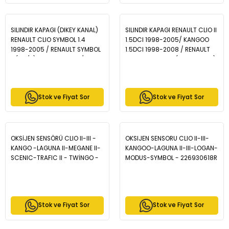
SILINDIR KAPAGI (DIKEY KANAL)
SILINDIR KAPAGI RENAULT CLIO II
RENAULT CLIO SYMBOL 1.4
1.5DCI 1998-2005/ KANGOO
1998-2005 / RENAULT SYMBOL
1.5DCI 1998-2008 / RENAULT
II (LU1/2) 1.4 2008-2012 /
MEGANE II 1.5DCI (K9K-EURO 3)
DACIA LOGAN (LS) 1.4 MPI
2002-2008 / NISSAN QASHQAI
2004-2012 / DACIA SANDERO
1.5 DCI (K9K) 2010- - ZCH1012
1.4i 2008-2013 (K7J-K7M) -
Stok ve Fiyat Sor
Stok ve Fiyat Sor
ZCH1013
OKSİJEN SENSÖRÜ CLIO II-III -
OKSIJEN SENSORU CLIO II-III-
KANGO -LAGUNA II-MEGANE II-
KANGOO-LAGUNA II-III-LOGAN-
SCENIC-TRAFIC II - TWİNGO -
MODUS-SYMBOL - 226930618R
ESPACE - MAIS 7700107433
Stok ve Fiyat Sor
Stok ve Fiyat Sor