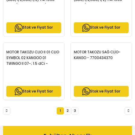
2005/ 1.2i 1998-2005/ 1.2i 16v
2005 / CLIO II
1998-2005/ 1.6i 1998-2005
(BB0/1/2,CB0/1/2) 1.2 1998-
/1.4i 16v 1998-2005/ 1.6i 16v
2005 / CLIO II
1998-2005/ 2.0 16v 1998-
(BB0/1/2,CB0/1/2) 1.6i 1998-
Stok ve Fiyat Sor
Stok ve Fiyat Sor
2005 - 34-3513
2005 - 34-3501
MOTOR TAKOZU CLIO II 01 CLIO
MOTOR TAKOZU SAĞ CLİO-
SYMBOL 02 KANGOO 01
KANGO - 7700434370
TWINGO II 07-; 1.5 dCi -
8200410267-İ
Stok ve Fiyat Sor
Stok ve Fiyat Sor
1
2
3