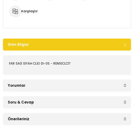
Karşılaştır
Ürün Bilgisi
FAR SAĞ SİYAH CLIO 01-05 - REN10CLC17
Yorumlar
Soru & Cevap
Bu ürüne ilk yorumu siz yapın!
Önerileriniz
Ürün hakkında henüz soru sorulmamış.
Yorum Yaz