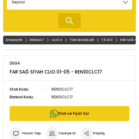
Anasayfa
RENAULT
CLIO II
TÜM MODELLER
1.5 DCİ
FAR SAĞ Sİ
DEGA
FAR SAĞ SİYAH CLIO 01-05 - REN10CLC17
Stok Kodu
REN10CLC17
Barkod Kodu
REN10CLC17
Stok ve Fiyat Sor
Yorum Yap
Tavsiye Et
Paylaş