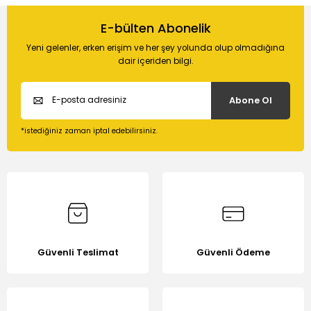
Bu ürünün fiyat bilgisi, resim, ürün açıklamalarında ve diğer
konularda yetersiz gördüğünüz noktaları öneri formunu
E-bülten Abonelik
Soru Sor
kullanarak tarafımıza iletebilirsiniz.
Yeni gelenler, erken erişim ve her şey yolunda olup olmadığına
Görüş ve önerileriniz için teşekkür ederiz.
dair içeriden bilgi.
Ürün resmi kalitesiz, bozuk veya görüntülenemiyor.
Abone Ol
Ürün açıklamasında eksik bilgiler bulunuyor.
Ürün bilgilerinde hatalar bulunuyor.
*istediğiniz zaman iptal edebilirsiniz.
Ürün fiyatı diğer sitelerden daha pahalı.
Bu ürüne benzer farklı alternatifler olmalı.
Güvenli Teslimat
Güvenli Ödeme
Gönder