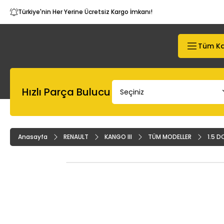
Türkiye'nin Her Yerine Ücretsiz Kargo İmkanı!
Tüm Ka
Hızlı Parça Bulucu
Anasayfa
RENAULT
KANGO III
TÜM MODELLER
1.5 D