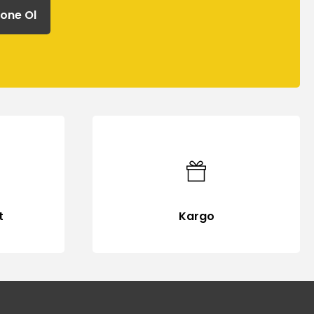
one Ol
t
Kargo