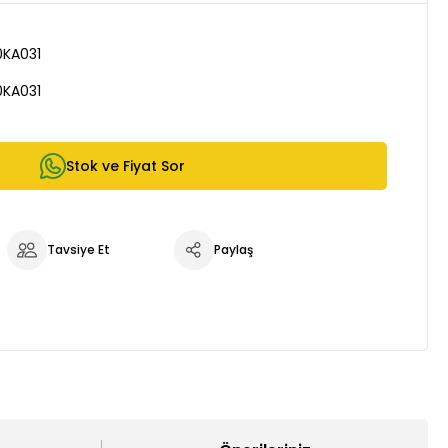
0KA031
0KA031
Stok ve Fiyat Sor
Tavsiye Et
Paylaş