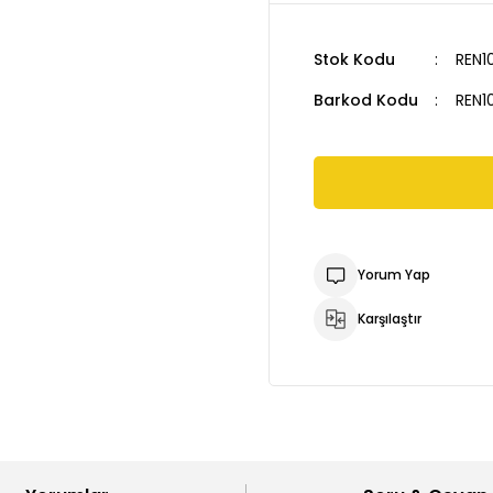
Stok Kodu
REN1
Barkod Kodu
REN1
Yorum Yap
Karşılaştır