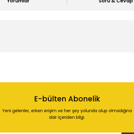
Yorumlar
Soru & Cevap
 konularda yetersiz gördüğünüz noktaları öneri formunu kullanarak tarafı
Ürün hakkında henüz soru sorulmamış.
Bu ürüne ilk yorumu siz yapın!
E-bülten Abonelik
Yorum Yaz
Soru Sor
Yeni gelenler, erken erişim ve her şey yolunda olup olmadığına
dair içeriden bilgi.