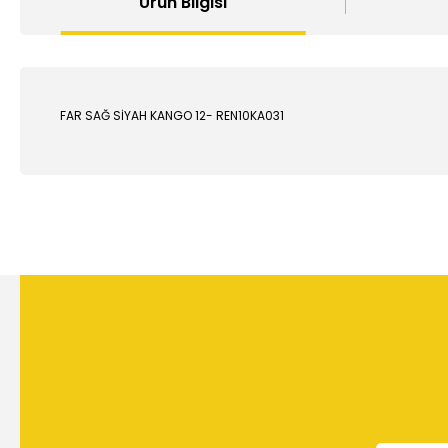
Ürün Bilgisi
FAR SAĞ SİYAH KANGO 12- REN10KA031
Bu ürünün fiyat bilgisi, resim, ürün açıklamalarında ve diğer
Görüş ve önerileriniz için teşekkür ederiz.
Ürün resmi kalitesiz, bozuk veya görüntülenemiyor.
Ürün açıklamasında eksik bilgiler bulunuyor.
Ürün bilgilerinde hatalar bulunuyor.
Ürün fiyatı diğer sitelerden daha pahalı.
Bu ürüne benzer farklı alternatifler olmalı.