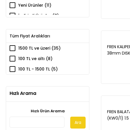
ABS HALKAL
Yeni Ürünler (11)
/ KANGOO (
WBD1231
İndirimli Ürünler (7)
Tüm Fiyat Aralıkları
FREN KALIP
1500 TL ve üzeri (35)
38mm DIS
100 TL ve altı (8)
KANGOO 1.
Express 1.
100 TL - 1500 TL (5)
Hızlı Arama
Hızlı Ürün Arama
FREN BALA
(KW0/1) 1.
Ara
CITAN (415)