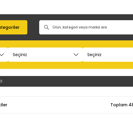
tegoriler
Cİ
iler
Toplam 48