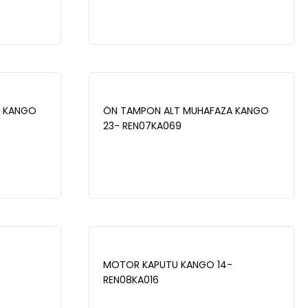
LODGY
(K9K-EURO 3) 2002-2008 / NISSAN
QASHQAI 1.5 DCI (K9K) 2010- -
ZCH1012
A KANGO
ÖN TAMPON ALT MUHAFAZA KANGO
23- REN07KA069
MOTOR KAPUTU KANGO 14-
REN08KA016