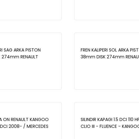
I PORYALI RULMANLI 2008-
Express (FC0/1_) 1.5 DCI 20
KW0/1) 1.5 DCI 2008- -
KANGOO (KW0/1) 1.5 DCI 2
WBD1230CD
ERI SAG ARKA PISTON
FREN KALIPERI SOL ARKA PIS
K 274mm RENAULT
38mm DISK 274mm RENAU
5 DCI 2008- / KANGOO
KANGOO 1.5 DCI 2008- / 
5 DCI 2008- - WBC1025
Express 1.5 DCI 2008- - W
TA ON RENAULT KANGOO
SILINDIR KAPAGI 1.5 DCI 110 
5 DCI 2008- / MERCEDES
CLIO III - FLUENCE - KANGO
 109 CDI 2012- / CITAN
MEGANE III - LATITUDE - LAGU