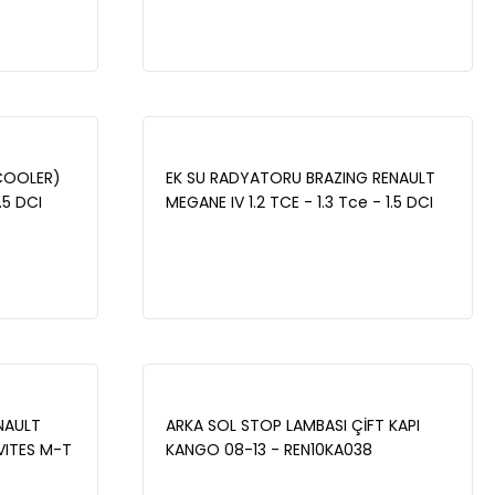
3520
COOLER)
EK SU RADYATORU BRAZING RENAULT
5 DCI
MEGANE IV 1.2 TCE - 1.3 Tce - 1.5 DCI
Euro 6 2016- / KANGOO 1.5 DCI Euro 6
2018- - 16-3572B
NAULT
ARKA SOL STOP LAMBASI ÇİFT KAPI
VITES M-T
KANGO 08-13 - REN10KA038