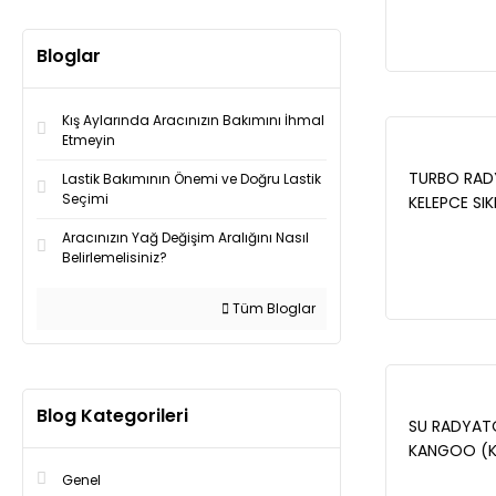
Bloglar
Kış Aylarında Aracınızın Bakımını İhmal
Etmeyin
TURBO RAD
Lastik Bakımının Önemi ve Doğru Lastik
Seçimi
KELEPCE SI
(KW0/1) 1.5
Aracınızın Yağ Değişim Aralığını Nasıl
Belirlemelisiniz?
Tüm Bloglar
Blog Kategorileri
SU RADYAT
KANGOO (KW
2008- -16-
Genel