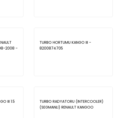
ENAULT
TURBO HORTUMU KANGO III -
98-2008 -
8200874705
 III 1.5
TURBO RADYATORU (INTERCOOLER)
(SEGMANLI) RENAULT KANGOO
Express (FC0/1_) 1.5 DCI 2008- - 42-