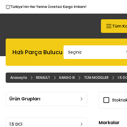
Türkiye'nin Her Yerine Ücretsiz Kargo İmkanı!
Tüm Ka
Hızlı Parça Bulucu
Anasayfa
RENAULT
KANGO III
TÜM MODELLER
1.5 D
Ürün Grupları
Stoktak
Markalar
1.5 DCİ