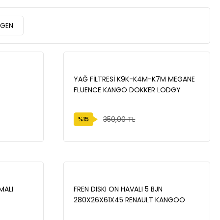
EGEN
YAĞ FİLTRESİ K9K-K4M-K7M MEGANE
FLUENCE KANGO DOKKER LODGY
8200768927
350,00 TL
%15
MALI
FREN DISKI ON HAVALI 5 BJN
280X26X61X45 RENAULT KANGOO
ANGOO
Express (FC0/1_) 1.5 DCI 2008- /