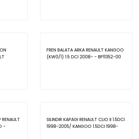
08- /
KANGOO (KW0/1) 1.5 DCI 2008- -
008- -
WBD1230
TON
FREN BALATA ARKA RENAULT KANGOO
LT
(KW0/1) 1.5 DCI 2008- - BP11352-00
KANGOO
BC1024
HP RENAULT
SILINDIR KAPAGI RENAULT CLIO II 1.5DCI
O -
1998-2005/ KANGOO 1.5DCI 1998-
NA III -
2008 / RENAULT MEGANE II 1.5DCI