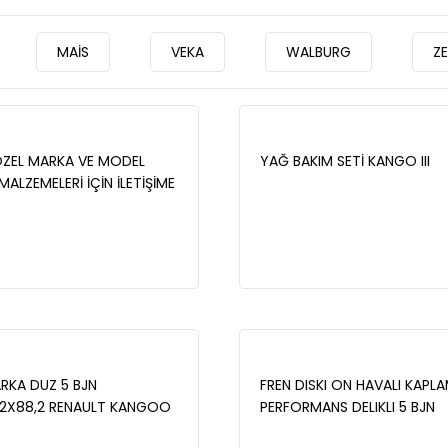
MAİS
VEKA
WALBURG
Z
ÖZEL MARKA VE MODEL
YAĞ BAKIM SETİ KANGO III
ALZEMELERİ İÇİN İLETİŞİME
İZ.
ARKA DUZ 5 BJN
FREN DISKI ON HAVALI KAPLA
92X88,2 RENAULT KANGOO
PERFORMANS DELIKLI 5 BJN
0/1_) 1.5 DCI MANYETIK
280X26X61X45 RENAULT K