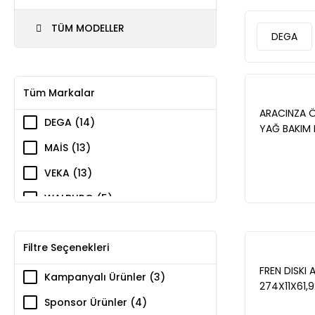
TÜM MODELLER
DEGA
Tüm Markalar
ARACINZA 
DEGA (14)
YAĞ BAKIM M
GEÇEBİLİRSİN
MAİS (13)
VEKA (13)
WALBURG (5)
ZEGEN (2)
Filtre Seçenekleri
FREN DISKI 
Kampanyalı Ürünler (3)
274X11X61,
Express (FC
Sponsor Ürünler (4)