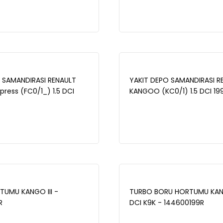
 SAMANDIRASI RENAULT
YAKIT DEPO SAMANDIRASI R
ress (FC0/1_) 1.5 DCI
KANGOO (KC0/1) 1.5 DCI 19
NGOO (KW0/1) 1.5 DCI
34-3504
-3521
UMU KANGO III -
TURBO BORU HORTUMU KANGO
R
DCI K9K - 144600199R