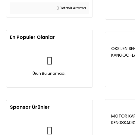
(415) 108 C
Detaylı Arama
En Populer Olanlar
OKSIJEN SEN
KANGOO-LAG
MODUS-SYM
Ürün Bulunamadı.
Sponsor Ürünler
MOTOR KAP
REN08KA03