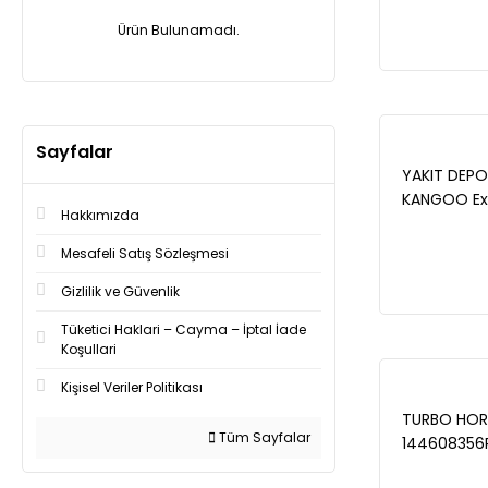
Ürün Bulunamadı.
Sayfalar
YAKIT DEPO
KANGOO Exp
Hakkımızda
2008- / KA
2008- - 34
Mesafeli Satış Sözleşmesi
Gizlilik ve Güvenlik
Tüketici Haklari – Cayma – İptal İade
Koşullari
Kişisel Veriler Politikası
TURBO HORT
Tüm Sayfalar
144608356