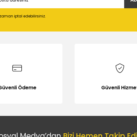
 zaman iptal edebilirsiniz.
Güvenli Ödeme
Güvenli Hizme
osyal Medya’dan
Bizi Hemen Takip Ed