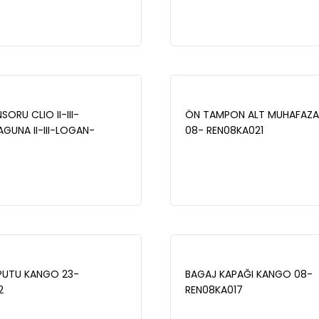
DI 2012- - BP11351-00
GRAND SCENIC III / DACIA 
2012- - ZCH1047
SORU CLIO II-III-
ÖN TAMPON ALT MUHAFAZ
UNA II-III-LOGAN-
08- REN08KA021
BOL - 226930618R
UTU KANGO 23-
BAGAJ KAPAĞI KANGO 08-
2
REN08KA017