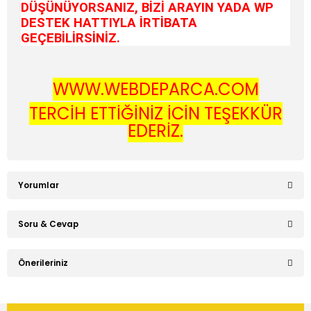
DÜŞÜNÜYORSANIZ, BİZİ ARAYIN YADA WP
DESTEK HATTIYLA İRTİBATA
GEÇEBİLİRSİNİZ.
WWW.WEBDEPARCA.COM
TERCİH ETTİĞİNİZ İÇİN TEŞEKKÜR
EDERİZ.
Yorumlar
Soru & Cevap
Bu ürüne ilk yorumu siz yapın!
Önerileriniz
Ürün hakkında henüz soru sorulmamış.
Yorum Yaz
Bu ürünün fiyat bilgisi, resim, ürün açıklamalarında ve diğer