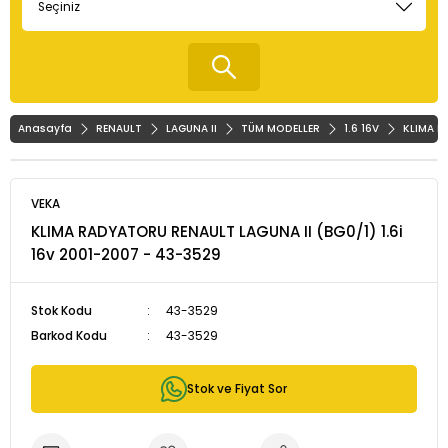
Anasayfa
RENAULT
LAGUNA II
TÜM MODELLER
1.6 16V
KLIMA R
VEKA
KLIMA RADYATORU RENAULT LAGUNA II (BG0/1) 1.6i
16v 2001-2007 - 43-3529
Stok Kodu
43-3529
Barkod Kodu
43-3529
Stok ve Fiyat Sor