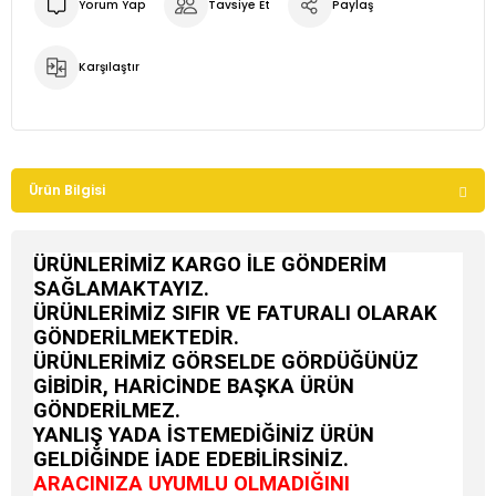
Yorum Yap
Tavsiye Et
Paylaş
Karşılaştır
Ürün Bilgisi
ÜRÜNLERİMİZ KARGO İLE GÖNDERİM
SAĞLAMAKTAYIZ.
ÜRÜNLERİMİZ SIFIR VE FATURALI OLARAK
GÖNDERİLMEKTEDİR.
ÜRÜNLERİMİZ GÖRSELDE GÖRDÜĞÜNÜZ
GİBİDİR, HARİCİNDE BAŞKA ÜRÜN
GÖNDERİLMEZ.
YANLIŞ YADA İSTEMEDİĞİNİZ ÜRÜN
GELDİĞİNDE İADE EDEBİLİRSİNİZ.
ARACINIZA UYUMLU OLMADIĞINI