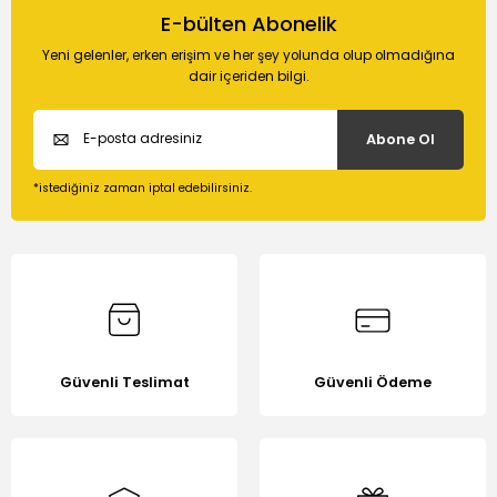
konularda yetersiz gördüğünüz noktaları öneri formunu
E-bülten Abonelik
Soru Sor
kullanarak tarafımıza iletebilirsiniz.
Yeni gelenler, erken erişim ve her şey yolunda olup olmadığına
Görüş ve önerileriniz için teşekkür ederiz.
dair içeriden bilgi.
Ürün resmi kalitesiz, bozuk veya görüntülenemiyor.
Abone Ol
Ürün açıklamasında eksik bilgiler bulunuyor.
Ürün bilgilerinde hatalar bulunuyor.
*istediğiniz zaman iptal edebilirsiniz.
Ürün fiyatı diğer sitelerden daha pahalı.
Bu ürüne benzer farklı alternatifler olmalı.
Güvenli Teslimat
Güvenli Ödeme
Gönder