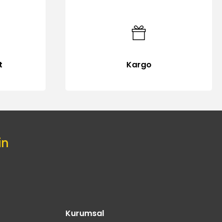
t
Kargo
in
Kurumsal