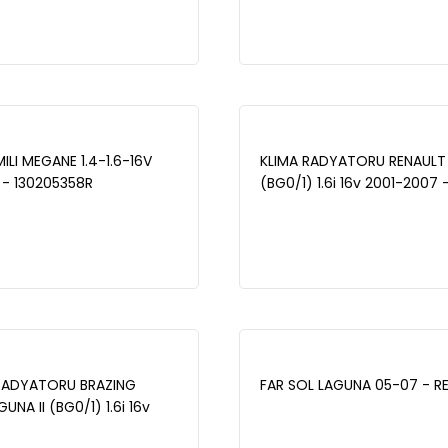
ILI MEGANE 1.4-1.6-16V
KLIMA RADYATORU RENAULT 
- 130205358R
(BG0/1) 1.6i 16v 2001-2007
 RADYATORU BRAZING
FAR SOL LAGUNA 05-07 - R
UNA II (BG0/1) 1.6i 16v
- 41-3521B