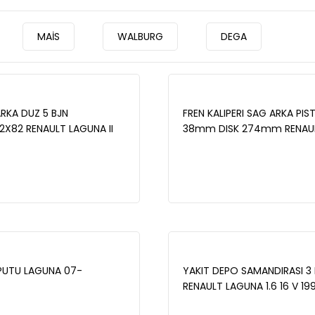
MAİS
WALBURG
DEGA
ARKA DUZ 5 BJN
FREN KALIPERI SAG ARKA PIS
92X82 RENAULT LAGUNA II
38mm DISK 274mm RENAU
.9 DCI - 2.0i 16V PORYA
LAGUNA II 1.6i 16v - II 1.9 DCI 
MANYETIK ABS OKUYUCULU
2001-2007 - WBC1037
- WBD1225
UTU LAGUNA 07-
YAKIT DEPO SAMANDIRASI 3
RENAULT LAGUNA 1.6 16 V 19
34-3530