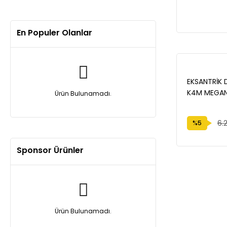
En Populer Olanlar
EKSANTRİK D
K4M MEGANE 
Ürün Bulunamadı.
770147850
6.
%5
Sponsor Ürünler
Ürün Bulunamadı.