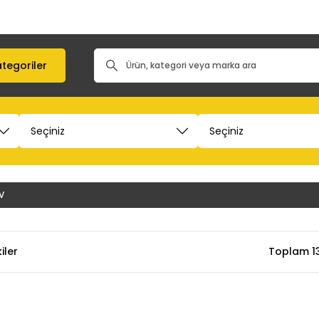
tegoriler
6V
iler
Toplam 1