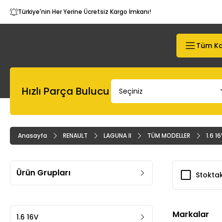
Türkiye'nin Her Yerine Ücretsiz Kargo İmkanı!
Tüm Ka
Hızlı Parça Bulucu
Anasayfa
RENAULT
LAGUNA II
TÜM MODELLER
1.6 1
Ürün Grupları
Stoktak
Markalar
1.6 16V