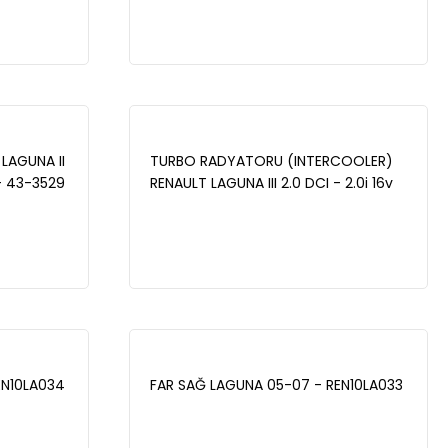
210100753R
LAGUNA II
TURBO RADYATORU (INTERCOOLER)
 - 43-3529
RENAULT LAGUNA III 2.0 DCI - 2.0i 16v
A-T 2007- - 42-3524
EN10LA034
FAR SAĞ LAGUNA 05-07 - REN10LA033