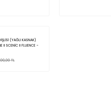
İŞLİSİ (YAĞLI KASNAK)
II SCENİC II FLUENCE -
5
200,00 TL