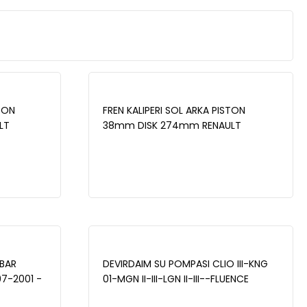
TON
FREN KALIPERI SOL ARKA PISTON
LT
38mm DISK 274mm RENAULT
- 2.0i
LAGUNA II 1.6i 16v - II 1.9 DCI - 2.0i
2001-2007 - WBC1036
 BAR
DEVIRDAIM SU POMPASI CLIO III-KNG
97-2001 -
01-MGN II-III-LGN II-III--FLUENCE
10>LOGAN 08> DOKKER 1.6 16 V K4M -