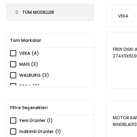
TÜM MODELLER
VEKA
Tüm Markalar
FREN DISKI 
VEKA (4)
274X11X61,
1.6i 16v - 1
MAİS (3)
RULMANLI 
WALBURG (3)
2001-2007 
DEGA (2)
Filtre Seçenekleri
MOTOR KAP
Yeni Ürünler (1)
REN08LA013
İndirimli Ürünler (1)