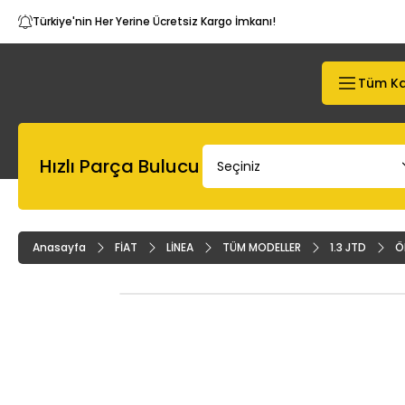
Türkiye'nin Her Yerine Ücretsiz Kargo İmkanı!
Tüm Ka
Hızlı Parça Bulucu
Anasayfa
FİAT
LİNEA
TÜM MODELLER
1.3 JTD
Ö