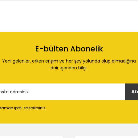
 konularda yetersiz gördüğünüz noktaları öneri formunu kullanarak tarafı
Ürün hakkında henüz soru sorulmamış.
Bu ürüne ilk yorumu siz yapın!
E-bülten Abonelik
Yorum Yaz
Soru Sor
Yeni gelenler, erken erişim ve her şey yolunda olup olmadığına
dair içeriden bilgi.
Ab
 zaman iptal edebilirsiniz.
Gönder