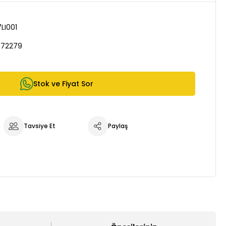
LI001
472279
Stok ve Fiyat Sor
Tavsiye Et
Paylaş