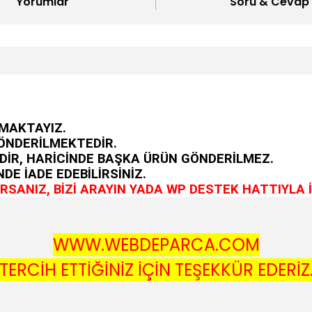
Yorumlar
Soru & Cevap
MAKTAYIZ.
GÖNDERİLMEKTEDİR.
DİR, HARİCİNDE BAŞKA ÜRÜN GÖNDERİLMEZ.
DE İADE EDEBİLİRSİNİZ.
SANIZ, BİZİ ARAYIN YADA WP DESTEK HATTIYLA İ
WWW.WEBDEPARCA.COM
TERCİH ETTİĞİNİZ İÇİN TEŞEKKÜR EDERİZ