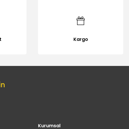
t
Kargo
in
Kurumsal