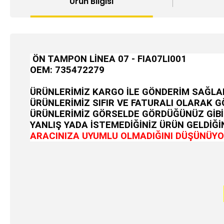
Ürün Bilgisi
ÖN TAMPON LİNEA 07 - FIA07LI001
OEM:
735472279
ÜRÜNLERİMİZ KARGO İLE GÖNDERİM SAĞLA
ÜRÜNLERİMİZ SIFIR VE FATURALI OLARAK 
ÜRÜNLERİMİZ GÖRSELDE GÖRDÜĞÜNÜZ GİBİ
YANLIŞ YADA İSTEMEDİĞİNİZ ÜRÜN GELDİĞİN
ARACINIZA UYUMLU OLMADIĞINI DÜŞÜNÜYOR