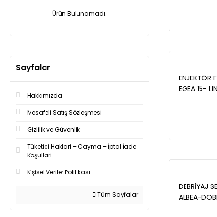
/ FIAT FIOR
OPEL ASTRA
Ürün Bulunamadı.
ZCH1007
Sayfalar
ENJEKTÖR F
EGEA 15- L
Hakkımızda
10- - 5521
Mesafeli Satış Sözleşmesi
Gizlilik ve Güvenlik
Tüketici Haklari – Cayma – İptal İade
Koşullari
Kişisel Veriler Politikası
DEBRİYAJ SE
Tüm Sayfalar
ALBEA-DOB
PUNTO- G.P