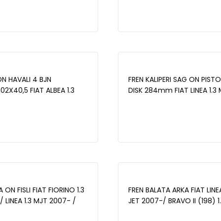
 DOBLO 1.3 MJT 2001-2010/
FIORINO 1.3 MJT 2007-/ BIPP
 MJT 2007-/ BIPPER 1.4 HDI
2008-/ NEMO 1.4 HDI 2007-
O 1.4 HDI 2007- -
WBD1017
ON HAVALI 4 BJN
FREN KALIPERI SAG ON PIS
02X40,5 FIAT ALBEA 1.3
DISK 284mm FIAT LINEA 1.3
3-2007/LINEA 1.3 MJT-1.6
DOBLO 1.3 MJT 01-10/ G.PUN
DOBLO 1.6 2001-
MJT 05-12/ 500L - FIORINO 
 1.3 MJT 2012-/ALFA
12-/ OPEL COMBO D 1.3 CDTI
.4 1994-2001/146 1.6
CORSA D 1.3 CDTI 06-14 - 
 - WBD1007
 ON FISLI FIAT FIORINO 1.3
FREN BALATA ARKA FIAT LINEA
 LINEA 1.3 MJT 2007- /
JET 2007-/ BRAVO II (198) 1
007-/ DOBLO 1.3 MJT 2001-
2006-/ STILO 1.6 16v 2001-2