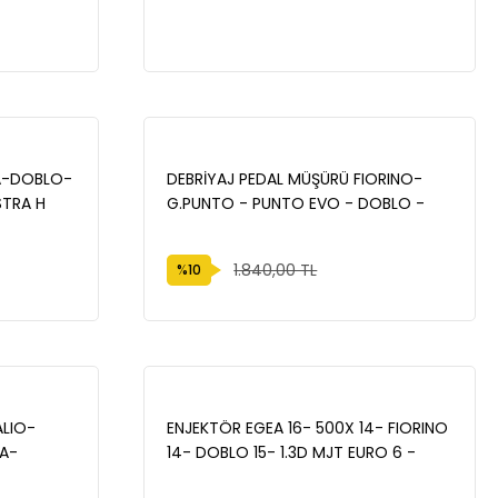
PUNTO
PEL
6 -
EA-DOBLO-
DEBRİYAJ PEDAL MÜŞÜRÜ FIORINO-
TRA H
G.PUNTO - PUNTO EVO - DOBLO -
51905704
579-
1.840,00 TL
%10
ALIO-
ENJEKTÖR EGEA 16- 500X 14- FIORINO
A-
14- DOBLO 15- 1.3D MJT EURO 6 -
3
OPAR 46337726