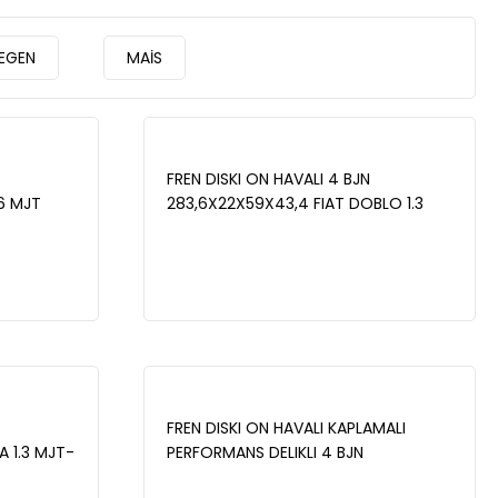
EGEN
MAİS
FREN DISKI ON HAVALI 4 BJN
.6 MJT
283,6X22X59X43,4 FIAT DOBLO 1.3
T
MJT 2001-2010/ DOBLO 1.4 2001-
 - 1.9 JTD
2010/ DOBLO 1.9 JTD 2001-2010/
0 TS
DOBLO 1.9 MJT 2001-2010/ LINEA 1.4
1.6 D
T-JET 2007- - WBD1020
FREN DISKI ON HAVALI KAPLAMALI
A 1.3 MJT-
PERFORMANS DELIKLI 4 BJN
001-2010/
257X20X59,02X40,5 FIAT ALBEA 1.3