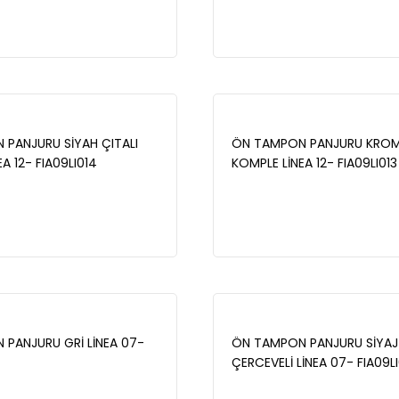
LMİŞ - 55174271-
73504529-73504530
71748778-71748777-
PANJURU SİYAH ÇITALI
ÖN TAMPON PANJURU KROM 
A 12- FIA09LI014
KOMPLE LİNEA 12- FIA09LI013
PANJURU GRİ LİNEA 07-
ÖN TAMPON PANJURU SİYA
ÇERCEVELİ LİNEA 07- FIA09LI