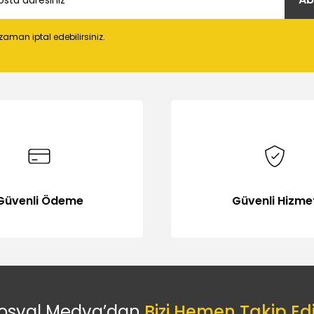
 zaman iptal edebilirsiniz.
Güvenli Ödeme
Güvenli Hizme
osyal Medya’dan
Bizi Hemen Takip Ed