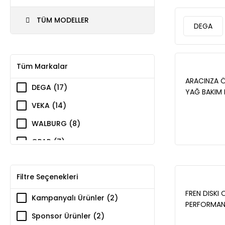
TÜM MODELLER
DEGA
Tüm Markalar
ARACINZA 
DEGA (17)
YAĞ BAKIM M
GEÇEBİLİRSİN
VEKA (14)
WALBURG (8)
OPAR (7)
ZEGEN (3)
Filtre Seçenekleri
MAİS (1)
FREN DISKI 
Kampanyalı Ürünler (2)
PERFORMANS
257,2X22X59
Sponsor Ürünler (2)