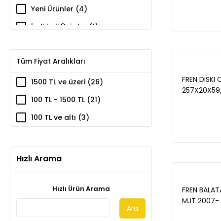
1.4 2007-/
Yeni Ürünler (4)
FIORINO 1.3
2008-/ NEM
İndirimli Ürünler (1)
WBD1017CD
Tüm Fiyat Aralıkları
FREN DISKI 
1500 TL ve üzeri (26)
257X20X59,
100 TL - 1500 TL (21)
MJT-1.6 200
MJT 2007-/
100 TL ve altı (3)
2010/PUNTO
ROMEO 145 1
1994-2001/
Hızlı Arama
Hızlı Ürün Arama
FREN BALATA
MJT 2007- /
Ara
LINEA 1.4 2