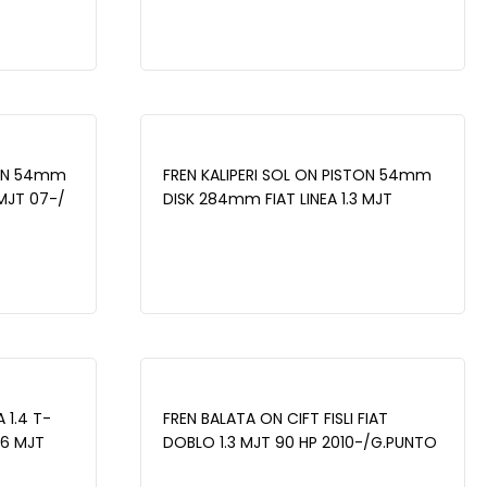
ER 1.4 HDI
MJT-1.6 2003-2007/LINEA 1.3 MJT-1.6
 -
MJT 2007-/DOBLO 1.6 2001-
2010/PUNTO 1.3 MJT 2012-/ALFA
ROMEO 145 1.4 94-01 - WBD1007CD
TON 54mm
FREN KALIPERI SOL ON PISTON 54mm
 MJT 07-/
DISK 284mm FIAT LINEA 1.3 MJT
TO 1.3
07-/DOBLO 1.3 MJT 01-10/G.PUNTO
1.3 MJT
1.3 MJT 05-12/ FIORINO 1.3 MJT 13-/
 12-/
500L 1.3 MJT 12-/ OPEL COMBO D 1.3
WBC1003
CDTI 12-/ CORSA D 1.3 CDTI 06-14 -
WBC1002
 1.4 T-
FREN BALATA ON CIFT FISLI FIAT
.6 MJT
DOBLO 1.3 MJT 90 HP 2010-/G.PUNTO
010/
1.3 MJT 2005-2012/LINEA 1.4 T-JET 120