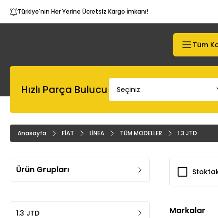
Türkiye'nin Her Yerine Ücretsiz Kargo İmkanı!
Tüm Ka
Hızlı Parça Bulucu
Anasayfa
FİAT
LİNEA
TÜM MODELLER
1.3 JTD
Ürün Grupları
Stoktak
Markalar
1.3 JTD