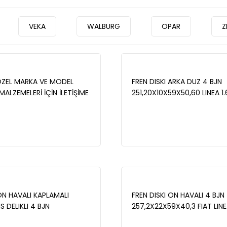
VEKA
WALBURG
OPAR
Z
ÖZEL MARKA VE MODEL
FREN DISKI ARKA DUZ 4 BJN
ALZEMELERİ İÇİN İLETİŞİME
251,20X10X59X50,60 LINEA 1
İZ.
2007-/BRAVO II 1.4i - 1.6 MJ
2006-/STILO 1.4 16v -1.6 16v
2001-2010 /A.ROMEO 164 2.
1987-1998 /LANCIA DELTA III 
2008- - WBD1381
ON HAVALI KAPLAMALI
FREN DISKI ON HAVALI 4 BJN
 DELIKLI 4 BJN
257,2X22X59X40,3 FIAT LINE
X40,3 FIAT LINEA 1.3 MJT-
1.4 2007-/ DOBLO 1.3 MJT 2