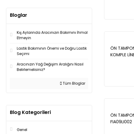
GÜÇLENDİRİ
71753328-
55174271-
Bloglar
71753322
Kış Aylarında Aracınızın Bakımını İhmal
Etmeyin
ÖN TAMPON 
Lastik Bakımının Önemi ve Doğru Lastik
Seçimi
KOMPLE LİNE
Aracınızın Yağ Değişim Aralığını Nasıl
Belirlemelisiniz?
Tüm Bloglar
Blog Kategorileri
ÖN TAMPON 
FIA09LI002
Genel