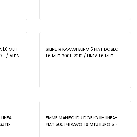
OMEO MITO
HP 2007-/LINEA 1.6 MJT 120 HP
6 JTD 2008
2007-/BRAVO II 1.4 T-JET
2006-/OPEL COMBO D 1.6 CDTI 2012-
- BP1859-11
A 1.6 MJT
SILINDIR KAPAGI EURO 5 FIAT DOBLO
7- / ALFA
1.6 MJT 2001-2010 / LINEA 1.6 MJT
010 / 147
2007- - ZCH1041
BP1727-10
 LINEA
EMME MANİFOLDU DOBLO III-LINEA-
.3JTD
FIAT 500L+BRAVO 1.6 MTJ EURO 5 -
 1.3CDTI
55259084