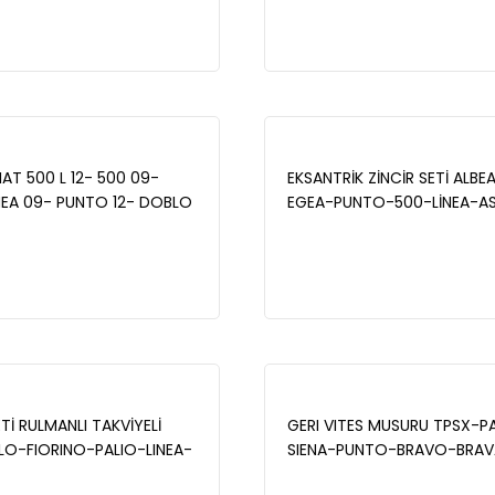
INO (225) 1.3MJT 2013- /
2006-2014 / FIAT GRANDE 
 J 1.3CDTI 2009-2016 -
(199) 1.3MJT 2005-2012 / O
CORSA C 1.3CDTI 2000-200
ZCH1006
IAT 500 L 12- 500 09-
EKSANTRİK ZİNCİR SETİ ALB
INEA 09- PUNTO 12- DOBLO
EGEA-PUNTO-500-LİNEA-AS
9886
CORSA D-ASTRA J 1.3 JTD -
71776647-71777824-55171
55177460
Tİ RULMANLI TAKVİYELİ
GERI VITES MUSURU TPSX-P
LO-FIORINO-PALIO-LINEA-
SIENA-PUNTO-BRAVO-BRAV
UNTO 1.3JTD
FIORINO-MAREA - 4641052