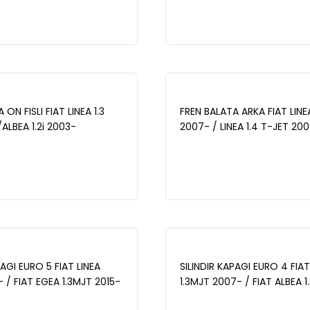
NTO 1.3 MJT 2005-2012 /
BRAVO II 1.6 2006-/ALFA R
MO 1.4 HDI 2007- / FORD
1.4 T 2008-/ MITO (955) 1.
- - BP11100-11
-BP1861-00
ON FISLI FIAT LINEA 1.3
FREN BALATA ARKA FIAT LINE
ALBEA 1.2i 2003-
2007- / LINEA 1.4 T-JET 200
 1.3 MJT 2007-/DOBLO 1.3
ROMEO 147 (937) 1.6 2001-2
010/FIORINO 1.3 MJT
(937) 1.9 JTD 2001-2010 - 
NTO 1.3 MJT 2005-
 1.4 HDI 2008-/NEMO 1.4
- BP1858-01
PAGI EURO 5 FIAT LINEA
SILINDIR KAPAGI EURO 4 FIAT
- / FIAT EGEA 1.3MJT 2015-
1.3MJT 2007- / FIAT ALBEA 1
O (152,263) 1.3MJT 2010-
2003-2007 / OPEL CORSA D