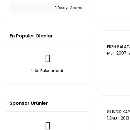
2010 / G.PU
CITROEN NE
Detaylı Arama
KA 1.2i 2008
En Populer Olanlar
FREN BALATA 
MJT 2007-/
2007/ALBEA
MJT 2001-2
Ürün Bulunamadı.
2007-/G.PU
2012/BIPPER
HDI 2007- 
Sponsor Ürünler
SILINDIR KA
1.3MJT 2013
/ FIAT DOBL