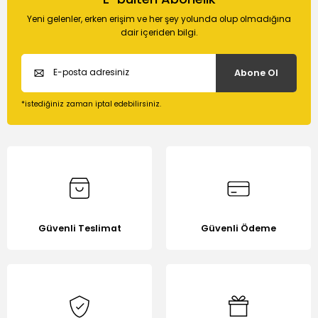
Soru Sor
kullanarak tarafımıza iletebilirsiniz.
Yeni gelenler, erken erişim ve her şey yolunda olup olmadığına
Görüş ve önerileriniz için teşekkür ederiz.
dair içeriden bilgi.
Ürün resmi kalitesiz, bozuk veya görüntülenemiyor.
Abone Ol
Ürün açıklamasında eksik bilgiler bulunuyor.
Ürün bilgilerinde hatalar bulunuyor.
*istediğiniz zaman iptal edebilirsiniz.
Ürün fiyatı diğer sitelerden daha pahalı.
Bu ürüne benzer farklı alternatifler olmalı.
Güvenli Teslimat
Güvenli Ödeme
Gönder