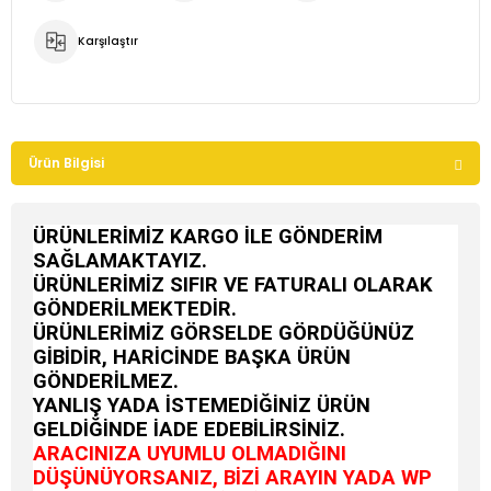
Karşılaştır
Ürün Bilgisi
ÜRÜNLERİMİZ KARGO İLE GÖNDERİM
SAĞLAMAKTAYIZ.
ÜRÜNLERİMİZ SIFIR VE FATURALI OLARAK
GÖNDERİLMEKTEDİR.
ÜRÜNLERİMİZ GÖRSELDE GÖRDÜĞÜNÜZ
GİBİDİR, HARİCİNDE BAŞKA ÜRÜN
GÖNDERİLMEZ.
YANLIŞ YADA İSTEMEDİĞİNİZ ÜRÜN
GELDİĞİNDE İADE EDEBİLİRSİNİZ.
ARACINIZA UYUMLU OLMADIĞINI
DÜŞÜNÜYORSANIZ, BİZİ ARAYIN YADA WP