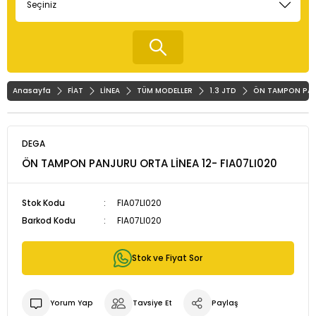
Anasayfa
FİAT
LİNEA
TÜM MODELLER
1.3 JTD
ÖN TAMPON PANJ
DEGA
ÖN TAMPON PANJURU ORTA LİNEA 12- FIA07LI020
Stok Kodu
FIA07LI020
Barkod Kodu
FIA07LI020
Stok ve Fiyat Sor
Yorum Yap
Tavsiye Et
Paylaş