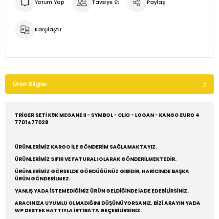
Yorum Yap
Tavsiye Et
Paylaş
Karşılaştır
Ürün Bilgisi
TRİGER SETİ K9K MEGANE II - SYMBOL - CLIO - LOGAN - KANGO EURO 4
7701477028
ÜRÜNLERİMİZ KARGO İLE GÖNDERİM SAĞLAMAKTAYIZ.
ÜRÜNLERİMİZ SIFIR VE FATURALI OLARAK GÖNDERİLMEKTEDİR.
ÜRÜNLERİMİZ GÖRSELDE GÖRDÜĞÜNÜZ GİBİDİR, HARİCİNDE BAŞKA
ÜRÜN GÖNDERİLMEZ.
YANLIŞ YADA İSTEMEDİĞİNİZ ÜRÜN GELDİĞİNDE İADE EDEBİLİRSİNİZ.
ARACINIZA UYUMLU OLMADIĞINI DÜŞÜNÜYORSANIZ, BİZİ ARAYIN YADA
WP DESTEK HATTIYLA İRTİBATA GEÇEBİLİRSİNİZ.