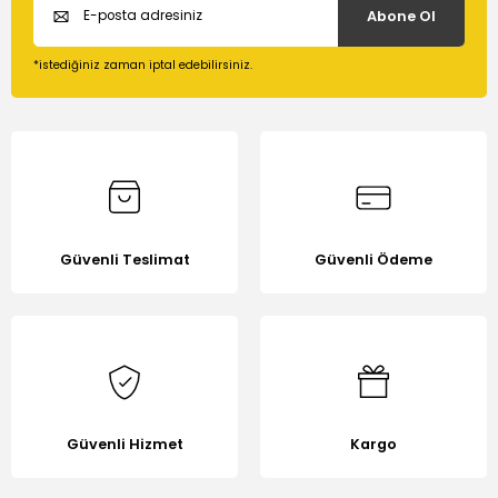
Abone Ol
Ürün açıklamasında eksik bilgiler bulunuyor.
Ürün bilgilerinde hatalar bulunuyor.
*istediğiniz zaman iptal edebilirsiniz.
Ürün fiyatı diğer sitelerden daha pahalı.
Bu ürüne benzer farklı alternatifler olmalı.
Güvenli Teslimat
Güvenli Ödeme
Gönder
Güvenli Hizmet
Kargo