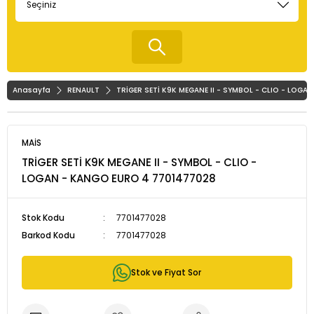
Anasayfa
RENAULT
TRİGER SETİ K9K MEGANE II - SYMBOL - CLIO - LOG
MAİS
TRİGER SETİ K9K MEGANE II - SYMBOL - CLIO -
LOGAN - KANGO EURO 4 7701477028
Stok Kodu
7701477028
Barkod Kodu
7701477028
Stok ve Fiyat Sor