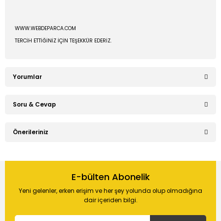
WWW.WEBDEPARCA.COM
TERCİH ETTİĞİNİZ İÇİN TEŞEKKÜR EDERİZ.
Yorumlar
Soru & Cevap
Bu ürüne ilk yorumu siz yapın!
Önerileriniz
Ürün hakkında henüz soru sorulmamış.
Yorum Yaz
Bu ürünün fiyat bilgisi, resim, ürün açıklamalarında ve diğer
konularda yetersiz gördüğünüz noktaları öneri formunu
E-bülten Abonelik
Soru Sor
kullanarak tarafımıza iletebilirsiniz.
Yeni gelenler, erken erişim ve her şey yolunda olup olmadığına
Görüş ve önerileriniz için teşekkür ederiz.
dair içeriden bilgi.
Ürün resmi kalitesiz, bozuk veya görüntülenemiyor.