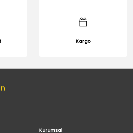
t
Kargo
in
Kurumsal