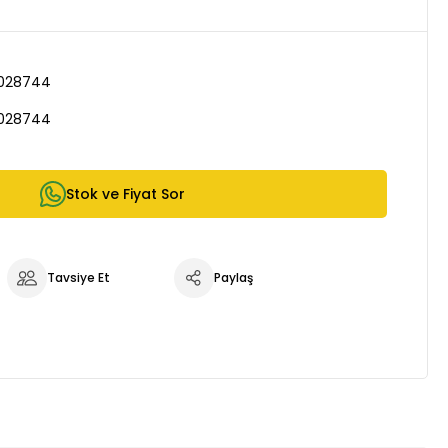
028744
028744
Stok ve Fiyat Sor
Tavsiye Et
Paylaş