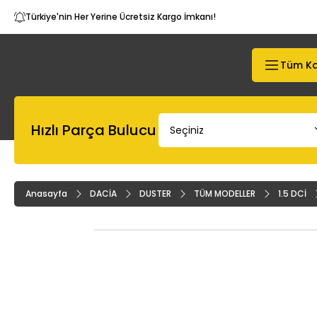
Türkiye'nin Her Yerine Ücretsiz Kargo İmkanı!
Tüm Ka
Hızlı Parça Bulucu
Anasayfa
DACİA
DUSTER
TÜM MODELLER
1.5 DCİ