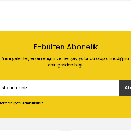
 konularda yetersiz gördüğünüz noktaları öneri formunu kullanarak tarafı
Ürün hakkında henüz soru sorulmamış.
Bu ürüne ilk yorumu siz yapın!
E-bülten Abonelik
Yorum Yaz
Soru Sor
Yeni gelenler, erken erişim ve her şey yolunda olup olmadığına
dair içeriden bilgi.
Ab
 zaman iptal edebilirsiniz.
Gönder