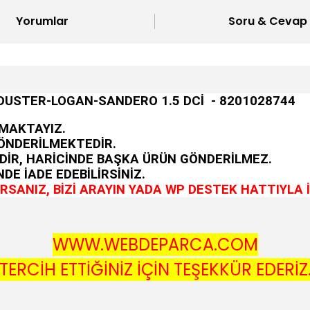
Yorumlar
Soru & Cevap
DUSTER-LOGAN-SANDERO 1.5 DCİ - 8201028744
MAKTAYIZ.
GÖNDERİLMEKTEDİR.
DİR, HARİCİNDE BAŞKA ÜRÜN GÖNDERİLMEZ.
DE İADE EDEBİLİRSİNİZ.
SANIZ, BİZİ ARAYIN YADA WP DESTEK HATTIYLA İ
WWW.WEBDEPARCA.COM
TERCİH ETTİĞİNİZ İÇİN TEŞEKKÜR EDERİZ