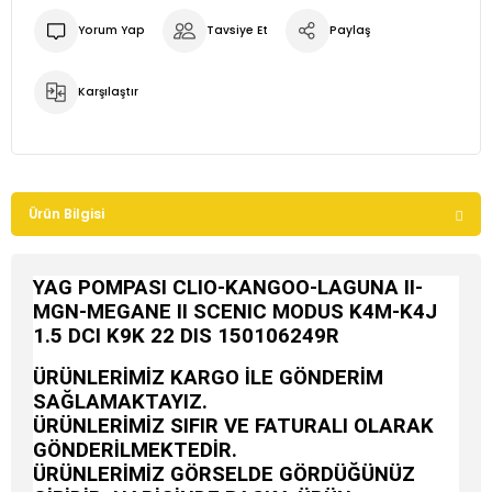
Yorum Yap
Tavsiye Et
Paylaş
Karşılaştır
Ürün Bilgisi
YAG POMPASI CLIO-KANGOO-LAGUNA II-
MGN-MEGANE II SCENIC MODUS K4M-K4J
1.5 DCI K9K 22 DIS 150106249R
ÜRÜNLERİMİZ KARGO İLE GÖNDERİM
SAĞLAMAKTAYIZ.
ÜRÜNLERİMİZ SIFIR VE FATURALI OLARAK
GÖNDERİLMEKTEDİR.
ÜRÜNLERİMİZ GÖRSELDE GÖRDÜĞÜNÜZ