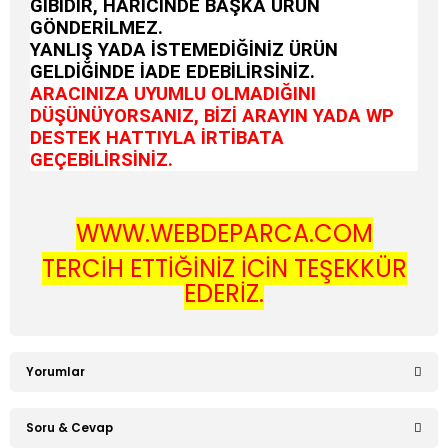
GİBİDİR, HARİCİNDE BAŞKA ÜRÜN
GÖNDERİLMEZ.
YANLIŞ YADA İSTEMEDİĞİNİZ ÜRÜN
GELDİĞİNDE İADE EDEBİLİRSİNİZ.
ARACINIZA UYUMLU OLMADIĞINI
DÜŞÜNÜYORSANIZ, BİZİ ARAYIN YADA WP
DESTEK HATTIYLA İRTİBATA
GEÇEBİLİRSİNİZ.
WWW.WEBDEPARCA.COM
TERCİH ETTİĞİNİZ İÇİN TEŞEKKÜR
EDERİZ.
Yorumlar
Soru & Cevap