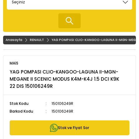
Anasayfa
RENAULT
YAG POMPASI CLIO-KANGOO-LAGUNA II-MGN-MEGANE 
MAİS
YAG POMPASI CLIO-KANGOO-LAGUNA II-MGN-
MEGANE II SCENIC MODUS K4M-K4J 1.5 DCI K9K
22 DIS 150106249R
Stok Kodu
150106249R
Barkod Kodu
150106249R
Stok ve Fiyat Sor