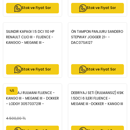
Stok ve Fiyat Sor
Stok ve Fiyat Sor
SILINDIR KAPAGI 1.5 DCI 110 HP
ÖN TAMPON PANJURU SANDERO
RENAULT CLIO III - FLUENCE -
STEPWAY JOGGER 21- -
KANGOO - MEGANE III -
DAC07SA127
LATITUDE - LAGUNA III - GRAND
SCENIC III / DACIA LODGY 2012-
- ZCH1047
Stok ve Fiyat Sor
Stok ve Fiyat Sor
%5
DEBRİYAJ RULMANI FLUENCE -
DEBRİYAJ SETİ (RULMANSIZ) K9K
KANGO III - MEGANE III - DOKKER
1.5DCİ 6 İLERİ FLUENCE -
- LODGY 305703721R -
MEGANE III -DOKKER - KANGO III
306205974R
- LODGY - 302057505R
4.500,00 TL