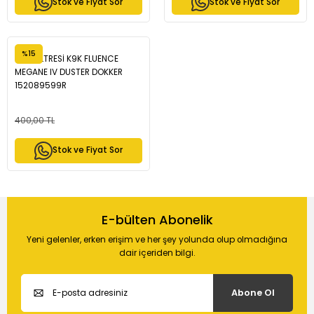
Stok ve Fiyat Sor
Stok ve Fiyat Sor
%15
YAĞ FİLTRESİ K9K FLUENCE
MEGANE IV DUSTER DOKKER
152089599R
400,00 TL
Stok ve Fiyat Sor
E-bülten Abonelik
Yeni gelenler, erken erişim ve her şey yolunda olup olmadığına
dair içeriden bilgi.
Abone Ol