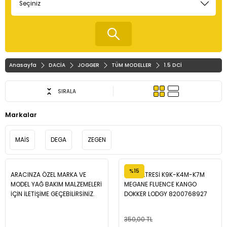
Anasayfa
DACİA
JOGGER
TÜM MODELLER
1.5 DCİ
SIRALA
Markalar
MAİS
DEGA
ZEGEN
%15
ARACINZA ÖZEL MARKA VE
YAĞ FİLTRESİ K9K-K4M-K7M
MODEL YAĞ BAKIM MALZEMELERİ
MEGANE FLUENCE KANGO
İÇİN İLETİŞİME GEÇEBİLİRSİNİZ.
DOKKER LODGY 8200768927
350,00 TL