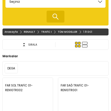
Anasayfa
RENAULT
TRAFİC I
TÜM MODELLER
1.9 DCİ
SIRALA
Markalar
DEGA
FAR SOL TRAFİC 01-
FAR SAĞ TRAFİC 01-
REN10TR002
REN10TR001